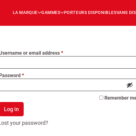
LA MARQUE
GAMMES
PORTEURS DISPONIBLES
VANS DI
Required
Username or email address
*
Required
Password
*
Remember m
Log in
Lost your password?