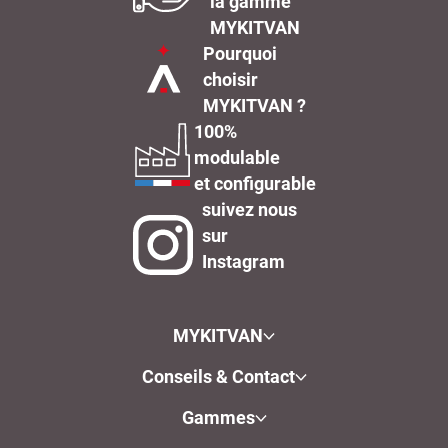
la gamme
MYKITVAN
Pourquoi
choisir
MYKITVAN ?
100%
modulable
et configurable
suivez nous
sur
Instagram
MYKITVAN
Conseils & Contact
Gammes