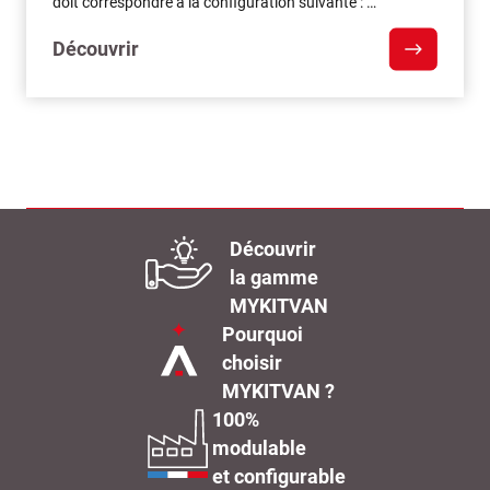
doit correspondre à la configuration suivante : …
Découvrir
Découvrir
la gamme
MYKITVAN
Pourquoi
choisir
MYKITVAN ?
100%
modulable
et configurable