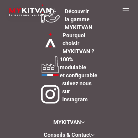
Découvrir
la gamme
MYKITVAN
Pourquoi
choisir
MYKITVAN ?
100%
modulable
et configurable
suivez nous
sur
Instagram
MYKITVAN
Conseils & Contact