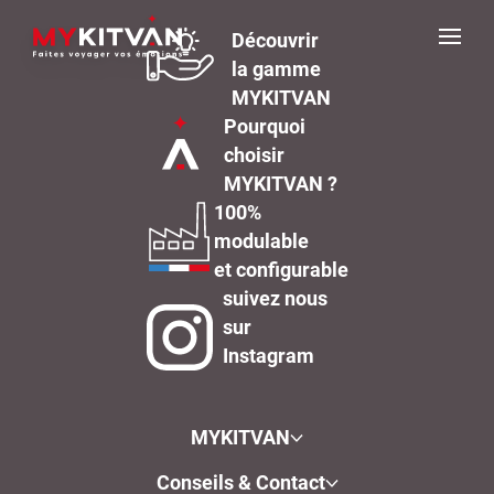
Découvrir
la gamme
MYKITVAN
Pourquoi
choisir
MYKITVAN ?
100%
modulable
et configurable
suivez nous
sur
Instagram
MYKITVAN
Conseils & Contact