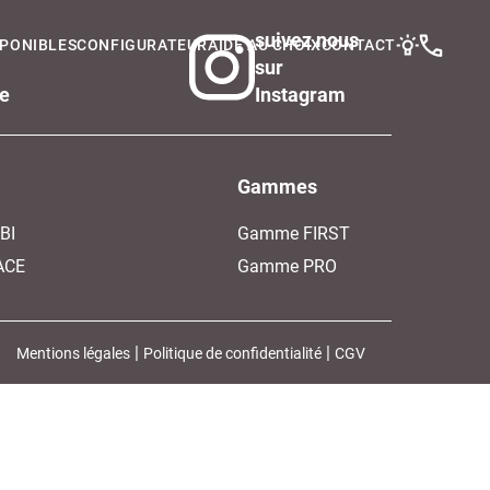
suivez nous
SPONIBLES
CONFIGURATEUR
AIDE AU CHOIX
CONTACT
sur
le
Instagram
Gammes
BI
Gamme FIRST
ACE
Gamme PRO
 | 
 | 
Mentions légales
Politique de confidentialité
CGV