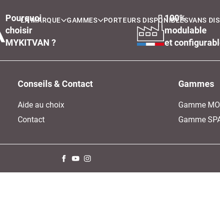
Pourquoi
100%
LA MARQUE
GAMMES
PORTEURS DISPONIBLES
VANS DI
choisir
modulable
MYKITVAN ?
et configurab
Conseils & Contact
Gammes
Aide au choix
Gamme MO
Contact
Gamme SP